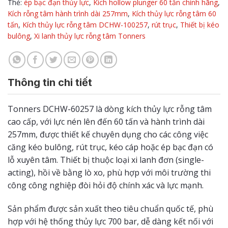
Thẻ:
ép bạc đạn thủy lực
,
Kích hollow plunger 60 tấn chính hãng
,
Kích rỗng tâm hành trình dài 257mm
,
Kích thủy lực rỗng tâm 60
tấn
,
Kích thủy lực rỗng tâm DCHW-100257
,
rút trục
,
Thiết bị kéo
bulông
,
Xi lanh thủy lực rỗng tâm Tonners
Thông tin chi tiết
Tonners DCHW-60257 là dòng kích thủy lực rỗng tâm
cao cấp, với lực nén lên đến 60 tấn và hành trình dài
257mm, được thiết kế chuyên dụng cho các công việc
căng kéo bulông, rút trục, kéo cáp hoặc ép bạc đạn có
lỗ xuyên tâm. Thiết bị thuộc loại xi lanh đơn (single-
acting), hồi về bằng lò xo, phù hợp với môi trường thi
công công nghiệp đòi hỏi độ chính xác và lực mạnh.
Sản phẩm được sản xuất theo tiêu chuẩn quốc tế, phù
hợp với hệ thống thủy lực 700 bar, dễ dàng kết nối với