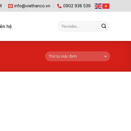
M
info@viethanco.vn
0902 938 539
Tìm
iên hệ
kiếm: