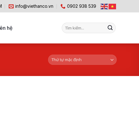
M
info@viethanco.vn
0902 938 539
Tìm
iên hệ
kiếm: