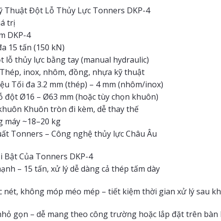
ỹ Thuật Đột Lỗ Thủy Lực Tonners DKP-4
á trị
m DKP-4
đa 15 tấn (150 kN)
 lỗ thủy lực bằng tay (manual hydraulic)
t Thép, inox, nhôm, đồng, nhựa kỹ thuật
liệu Tối đa 3.2 mm (thép) – 4 mm (nhôm/inox)
lỗ đột Ø16 – Ø63 mm (hoặc tùy chọn khuôn)
khuôn Khuôn tròn đi kèm, dễ thay thế
g máy ~18–20 kg
ất Tonners – Công nghệ thủy lực Châu Âu
i Bật Của Tonners DKP-4
ạnh – 15 tấn, xử lý dễ dàng cả thép tấm dày
c nét, không móp méo mép – tiết kiệm thời gian xử lý sau kh
nhỏ gọn – dễ mang theo công trường hoặc lắp đặt trên bàn 