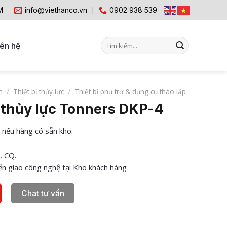
M
info@viethanco.vn
0902 938 539
Tìm
iên hệ
kiếm:
m
/
Thiết bị thủy lực
/
Thiết bị phụ trợ & dụng cụ tháo lắp
 thủy lực Tonners DKP-4
 nếu hàng có sẵn kho.
, CQ.
n giao công nghệ tại Kho khách hàng
Chat tư vấn