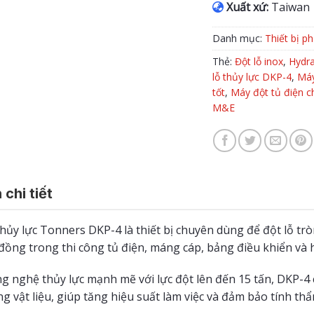
Xuất xứ:
Taiwan
Danh mục:
Thiết bị p
Thẻ:
Đột lỗ inox
,
Hydra
lỗ thủy lực DKP-4
,
Máy
tốt
,
Máy đột tủ điện 
M&E
 chi tiết
hủy lực Tonners DKP-4 là thiết bị chuyên dùng để đột lỗ tròn
ồng trong thi công tủ điện, máng cáp, bảng điều khiển và h
g nghệ thủy lực mạnh mẽ với lực đột lên đến 15 tấn, DKP-4
g vật liệu, giúp tăng hiệu suất làm việc và đảm bảo tính th