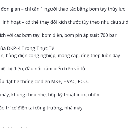
đơn giản – chỉ cần 1 người thao tác bằng bơm tay thủy lực
linh hoạt – có thể thay đổi kích thước tùy theo nhu cầu sử
ch với các bơm tay, bơm điện, bơm pin áp suất 700 bar
ủa DKP-4 Trong Thực Tế
iện, bảng điện công nghiệp, máng cáp, ống thép luồn dây
hiết bị điện, đầu nối, cảm biến trên vỏ tủ
lắp đặt hệ thống cơ điện M&E, HVAC, PCCC
 máy, khung thép nhẹ, hộp kỹ thuật inox, nhôm
ảo trì cơ điện tại công trường, nhà máy