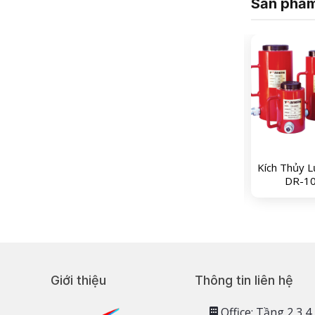
Sản phẩm
ích Thủy Lực Tonner
Kích Thủy Lực Tonner
Kích Thủy L
DR-5050
DR 10150
DR-1
Giới thiệu
Thông tin liên hệ
Office: Tầng 2,