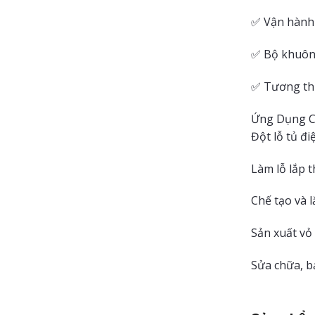
✅ Vận hành 
✅ Bộ khuôn 
✅ Tương thí
Ứng Dụng C
Đột lỗ tủ đ
Làm lỗ lắp t
Chế tạo và 
Sản xuất vỏ
Sửa chữa, b