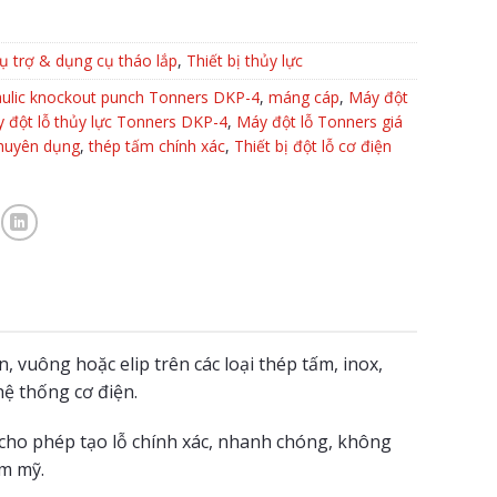
hụ trợ & dụng cụ tháo lắp
,
Thiết bị thủy lực
ulic knockout punch Tonners DKP-4
,
máng cáp
,
Máy đột
 đột lỗ thủy lực Tonners DKP-4
,
Máy đột lỗ Tonners giá
chuyên dụng
,
thép tấm chính xác
,
Thiết bị đột lỗ cơ điện
, vuông hoặc elip trên các loại thép tấm, inox,
ệ thống cơ điện.
 cho phép tạo lỗ chính xác, nhanh chóng, không
ẩm mỹ.