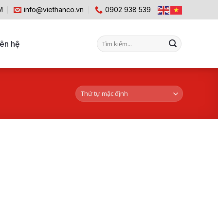
M
info@viethanco.vn
0902 938 539
Tìm
iên hệ
kiếm: