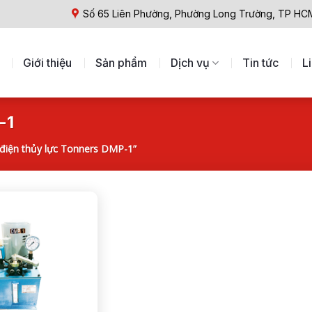
Số 65 Liên Phường, Phường Long Trường, TP HC
Giới thiệu
Sản phẩm
Dịch vụ
Tin tức
L
-1
iện thủy lực Tonners DMP-1”