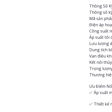
Thông Số K
Thông số kỹ 
Mã sản ph
Điện áp hoạ
Công suất m
Áp suất tối 
Lưu lượng dầ
Dung tích bì
Van điều khi
Kết nối thủ
Trọng lượng
Thương hiệ
Ưu Điểm Nổ
✅ Áp suất mạ
✅ Thiết kế 