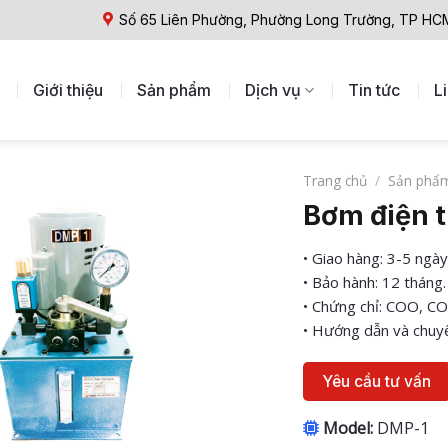
Số 65 Liên Phường, Phường Long Trường, TP HC
Giới thiệu
Sản phẩm
Dịch vụ
Tin tức
L
Trang chủ
/
Sản phẩ
Bơm điện 
• Giao hàng: 3-5 ngày
• Bảo hành: 12 tháng.
• Chứng chỉ: COO, CO
• Hướng dẫn và chuyể
Yêu cầu tư vấn
Model:
DMP-1