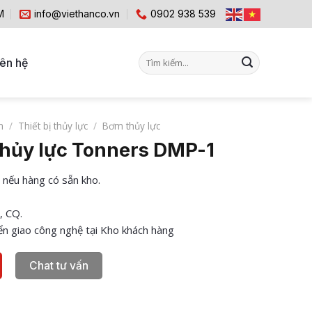
M
info@viethanco.vn
0902 938 539
Tìm
iên hệ
kiếm:
m
/
Thiết bị thủy lực
/
Bơm thủy lực
thủy lực Tonners DMP-1
 nếu hàng có sẵn kho.
, CQ.
n giao công nghệ tại Kho khách hàng
Chat tư vấn