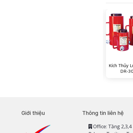
ích Thủy Lực Tonner
Kích Thủy Lực Tonner
Kích Thủy L
DR-100150
DR-50200
DR-3
Giới thiệu
Thông tin liên hệ
Office: Tầng 2,