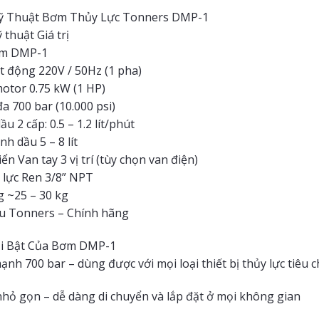
ỹ Thuật Bơm Thủy Lực Tonners DMP-1
thuật Giá trị
ẩm DMP-1
t động 220V / 50Hz (1 pha)
otor 0.75 kW (1 HP)
đa 700 bar (10.000 psi)
u 2 cấp: 0.5 – 1.2 lít/phút
nh dầu 5 – 8 lít
ển Van tay 3 vị trí (tùy chọn van điện)
y lực Ren 3/8” NPT
 ~25 – 30 kg
u Tonners – Chính hãng
i Bật Của Bơm DMP-1
nh 700 bar – dùng được với mọi loại thiết bị thủy lực tiêu 
nhỏ gọn – dễ dàng di chuyển và lắp đặt ở mọi không gian