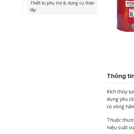
Thiết bị phụ trợ & dụng cụ tháo
lắp
Thông tin
Kích thủy l
dụng yêu cầ
có vòng hãm 
Thuộc thươn
hiệu suất vư