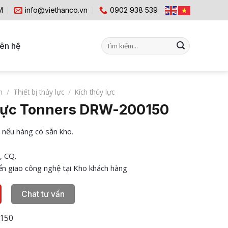
M
info@viethanco.vn
0902 938 539
Tìm
iên hệ
kiếm:
m
/
Thiết bị thủy lực
/
Kích thủy lực
 lực Tonners DRW-200150
 nếu hàng có sẵn kho.
, CQ.
n giao công nghệ tại Kho khách hàng
Chat tư vấn
150