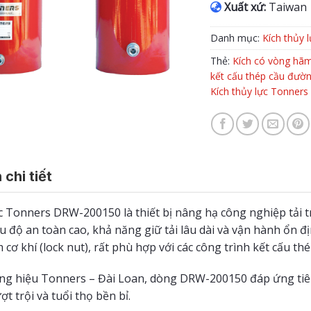
Xuất xứ:
Taiwan
Danh mục:
Kích thủy l
Thẻ:
Kích có vòng hãm
kết cấu thép cầu đườ
Kích thủy lực Tonner
 chi tiết
ực Tonners DRW-200150 là thiết bị nâng hạ công nghiệp tải t
u độ an toàn cao, khả năng giữ tải lâu dài và vận hành ổn đ
cơ khí (lock nut), rất phù hợp với các công trình kết cấu t
g hiệu Tonners – Đài Loan, dòng DRW-200150 đáp ứng tiêu
ợt trội và tuổi thọ bền bỉ.