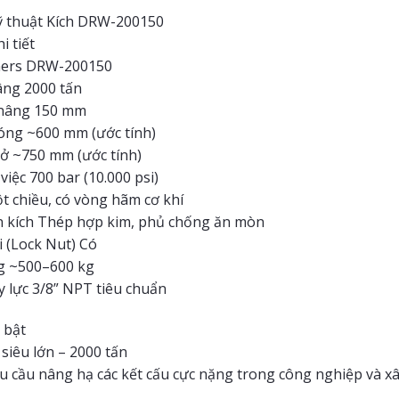
ỹ thuật Kích DRW-200150
i tiết
ers DRW-200150
âng 2000 tấn
 nâng 150 mm
óng ~600 mm (ước tính)
ở ~750 mm (ước tính)
việc 700 bar (10.000 psi)
ột chiều, có vòng hãm cơ khí
ân kích Thép hợp kim, phủ chống ăn mòn
i (Lock Nut) Có
g ~500–600 kg
y lực 3/8” NPT tiêu chuẩn
 bật
siêu lớn – 2000 tấn
 cầu nâng hạ các kết cấu cực nặng trong công nghiệp và x