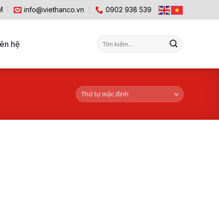
M
info@viethanco.vn
0902 938 539
Tìm
iên hệ
kiếm: