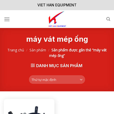
Skip
VIET HAN EQUIPMENT
to
content
máy vát mép ống
Trang chủ
/
Sản phẩm
/
Sản phẩm được gắn thẻ “máy vát
mép ống”
DANH MỤC SẢN PHẨM