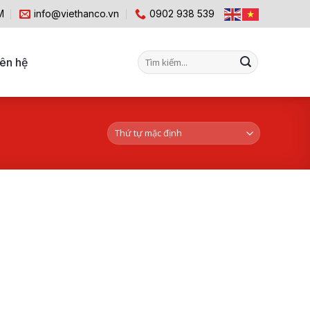
M
info@viethanco.vn
0902 938 539
Tìm
iên hệ
kiếm: