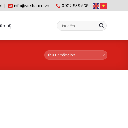
M
info@viethanco.vn
0902 938 539
Tìm
iên hệ
kiếm: