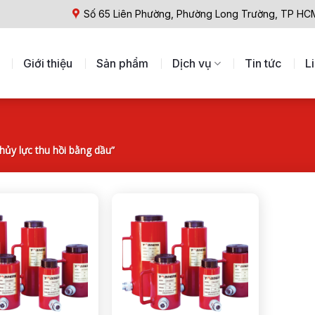
Số 65 Liên Phường, Phường Long Trường, TP HC
Giới thiệu
Sản phẩm
Dịch vụ
Tin tức
L
ủy lực thu hồi bằng dầu”