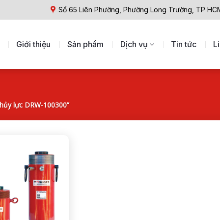
Số 65 Liên Phường, Phường Long Trường, TP HC
Giới thiệu
Sản phẩm
Dịch vụ
Tin tức
L
thủy lực DRW-100300”