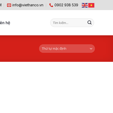
M
info@viethanco.vn
0902 938 539
Tìm
iên hệ
kiếm: