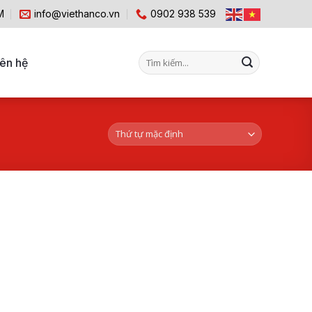
M
info@viethanco.vn
0902 938 539
Tìm
iên hệ
kiếm: