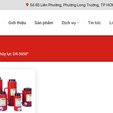
Số 65 Liên Phường, Phường Long Trường, TP HC
Giới thiệu
Sản phẩm
Dịch vụ
Tin tức
L
hủy lực DR-5050”