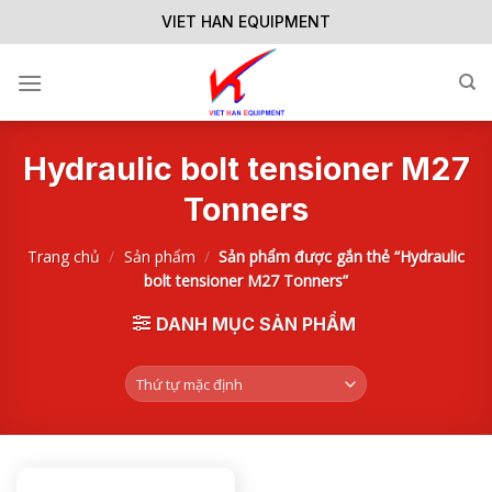
Skip
VIET HAN EQUIPMENT
to
content
Hydraulic bolt tensioner M27
Tonners
Trang chủ
/
Sản phẩm
/
Sản phẩm được gắn thẻ “Hydraulic
bolt tensioner M27 Tonners”
DANH MỤC SẢN PHẨM