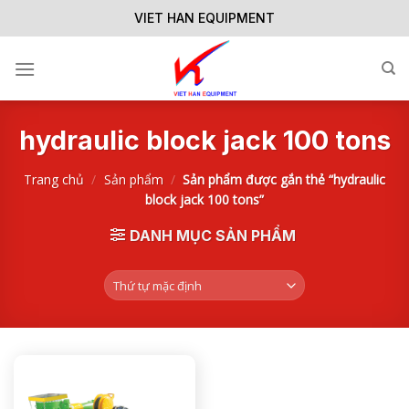
Skip
VIET HAN EQUIPMENT
to
content
hydraulic block jack 100 tons
Trang chủ
/
Sản phẩm
/
Sản phẩm được gắn thẻ “hydraulic
block jack 100 tons”
DANH MỤC SẢN PHẨM