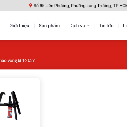
Số 65 Liên Phường, Phường Long Trường, TP HC
Giới thiệu
Sản phẩm
Dịch vụ
Tin tức
L
áo vòng bi 10 tấn”