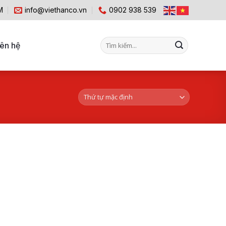
M
info@viethanco.vn
0902 938 539
Tìm
iên hệ
kiếm: