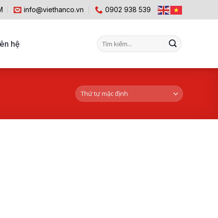
M
info@viethanco.vn
0902 938 539
Tìm
iên hệ
kiếm: