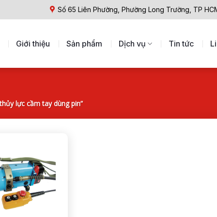
Số 65 Liên Phường, Phường Long Trường, TP HC
Giới thiệu
Sản phẩm
Dịch vụ
Tin tức
L
hủy lực cầm tay dùng pin”