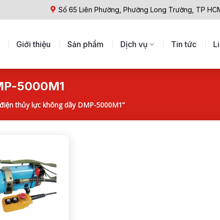
Số 65 Liên Phường, Phường Long Trường, TP HC
Giới thiệu
Sản phẩm
Dịch vụ
Tin tức
L
DMP-5000M1
điện thủy lực không dây DMP-5000M1”