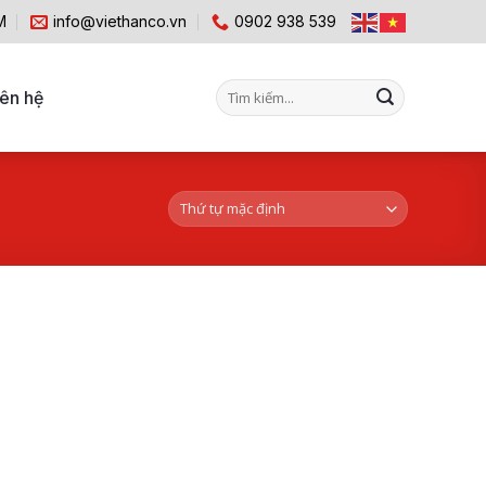
M
info@viethanco.vn
0902 938 539
Tìm
iên hệ
kiếm: