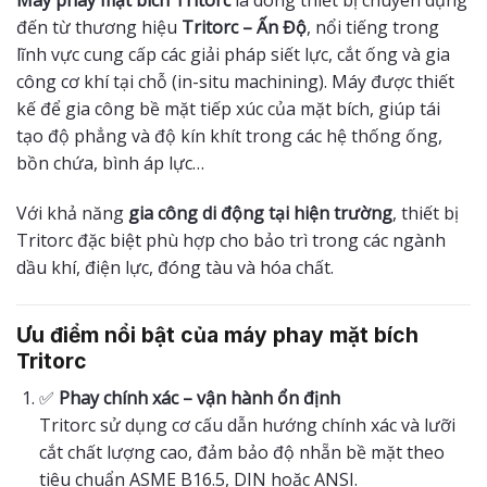
Máy phay mặt bích Tritorc
là dòng thiết bị chuyên dụng
đến từ thương hiệu
Tritorc – Ấn Độ
, nổi tiếng trong
lĩnh vực cung cấp các giải pháp siết lực, cắt ống và gia
công cơ khí tại chỗ (in-situ machining). Máy được thiết
kế để gia công bề mặt tiếp xúc của mặt bích, giúp tái
tạo độ phẳng và độ kín khít trong các hệ thống ống,
bồn chứa, bình áp lực…
Với khả năng
gia công di động tại hiện trường
, thiết bị
Tritorc đặc biệt phù hợp cho bảo trì trong các ngành
dầu khí, điện lực, đóng tàu và hóa chất.
Ưu điểm nổi bật của máy phay mặt bích
Tritorc
✅
Phay chính xác – vận hành ổn định
Tritorc sử dụng cơ cấu dẫn hướng chính xác và lưỡi
cắt chất lượng cao, đảm bảo độ nhẵn bề mặt theo
tiêu chuẩn ASME B16.5, DIN hoặc ANSI.