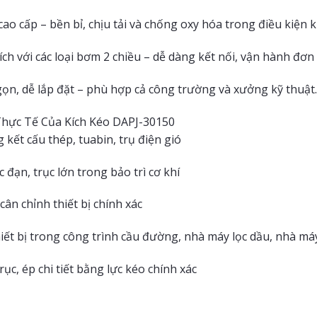
cao cấp – bền bỉ, chịu tải và chống oxy hóa trong điều kiện k
h với các loại bơm 2 chiều – dễ dàng kết nối, vận hành đơn 
gọn, dễ lắp đặt – phù hợp cả công trường và xưởng kỹ thuật.
hực Tế Của Kích Kéo DAPJ-30150
kết cấu thép, tuabin, trụ điện gió
 đạn, trục lớn trong bảo trì cơ khí
cân chỉnh thiết bị chính xác
iết bị trong công trình cầu đường, nhà máy lọc dầu, nhà má
trục, ép chi tiết bằng lực kéo chính xác