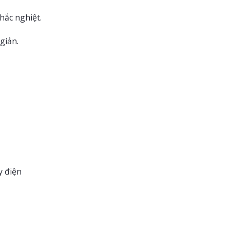
hắc nghiệt.
giản.
y điện