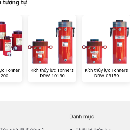
 tương tự
ực Tonner
Kích thủy lực Tonners
Kích thủy lực Tonners
0200
DRW-10150
DRW-05150
Danh mục
3,4 Tòa nhà 43 đường 1,
Thiết bị thủy lục