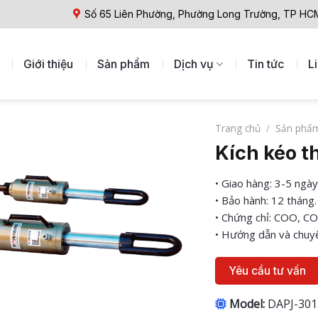
Số 65 Liên Phường, Phường Long Trường, TP HC
Giới thiệu
Sản phẩm
Dịch vụ
Tin tức
L
Trang chủ
/
Sản phẩ
Kích kéo t
• Giao hàng: 3-5 ngày
• Bảo hành: 12 tháng.
• Chứng chỉ: COO, CO
• Hướng dẫn và chuyể
Yêu cầu tư vấn
Model:
DAPJ-301