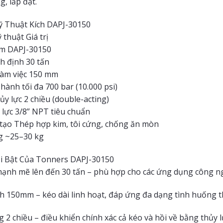
g, lắp đặt.
 Thuật Kích DAPJ-30150
thuật Giá trị
m DAPJ-30150
h định 30 tấn
làm việc 150 mm
hành tối đa 700 bar (10.000 psi)
ủy lực 2 chiều (double-acting)
 lực 3/8” NPT tiêu chuẩn
ế tạo Thép hợp kim, tôi cứng, chống ăn mòn
g ~25–30 kg
i Bật Của Tonners DAPJ-30150
ạnh mẽ lên đến 30 tấn – phù hợp cho các ứng dụng công n
h 150mm – kéo dài linh hoạt, đáp ứng đa dạng tình huống t
2 chiều – điều khiển chính xác cả kéo và hồi về bằng thủy l