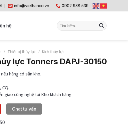
M
info@viethanco.vn
0902 938 539
Tìm
iên hệ
kiếm:
m
/
Thiết bị thủy lực
/
Kích thủy lực
hủy lực Tonners DAPJ-30150
 nếu hàng có sẵn kho.
, CQ.
n giao công nghệ tại Kho khách hàng
Chat tư vấn
50