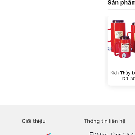
Sản phẩm
ích Thủy Lực Tonner
Kích Thủy Lực Tonner
Kích Thủy L
DR-5050
DR 10200
DR-5
Giới thiệu
Thông tin liên hệ
Office: Tầng 2,