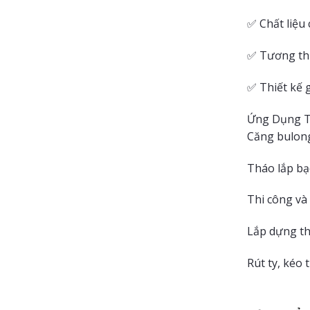
✅ Chất liệu 
✅ Tương thíc
✅ Thiết kế 
Ứng Dụng T
Căng bulong 
Tháo lắp bạc
Thi công và 
Lắp dựng th
Rút ty, kéo 