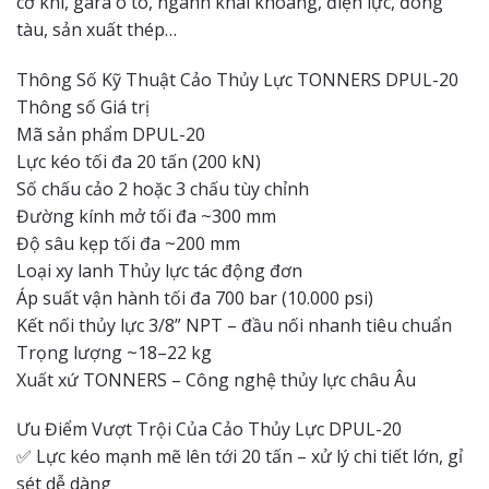
cơ khí, gara ô tô, ngành khai khoáng, điện lực, đóng
tàu, sản xuất thép…
Thông Số Kỹ Thuật Cảo Thủy Lực TONNERS DPUL-20
Thông số Giá trị
Mã sản phẩm DPUL-20
Lực kéo tối đa 20 tấn (200 kN)
Số chấu cảo 2 hoặc 3 chấu tùy chỉnh
Đường kính mở tối đa ~300 mm
Độ sâu kẹp tối đa ~200 mm
Loại xy lanh Thủy lực tác động đơn
Áp suất vận hành tối đa 700 bar (10.000 psi)
Kết nối thủy lực 3/8” NPT – đầu nối nhanh tiêu chuẩn
Trọng lượng ~18–22 kg
Xuất xứ TONNERS – Công nghệ thủy lực châu Âu
Ưu Điểm Vượt Trội Của Cảo Thủy Lực DPUL-20
✅ Lực kéo mạnh mẽ lên tới 20 tấn – xử lý chi tiết lớn, gỉ
sét dễ dàng