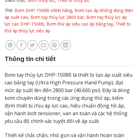
Danh mục:
Bơm thủy lực
,
Thiết bị thủy lực
Thẻ:
Bơm DHP-1508B chính hãng
,
Bơm tạo áp không dùng điện
áp suất cao
,
Bơm tay thủy lực 2800 bar
,
Bơm tay thủy lực áp
lực cao DHP-1508B
,
Bơm thử áp siêu cao áp bằng tay
,
Thiết bị
thử áp thủy lực siêu áp
Thông tin chi tiết
Bơm tay thủy lực DHP-1508B là thiết bị tạo áp suất siêu
cao bằng tay (Ultra High Pressure Hand Pump), đạt
mức áp suất lên đến 2800 bar (40.600 psi). Đây là dòng
bơm chuyên dùng trong các ứng dụng thử áp, kiểm
định thiết bị chịu áp lực cao, hiệu chuẩn đồng hồ áp,
vận hành bolt tensioner, van an toàn và các hệ thống
yêu cầu độ chính xác tuyệt đối về áp suất.
Thiết kế chắc chắn, nhỏ gọn và vận hành hoàn toàn