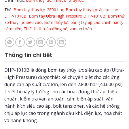
Danh mục:
Bơm thủy lực
,
Thiết bị thủy lực
Thẻ:
Bơm tay thủy lực 2800 bar
,
Bơm tay thủy lực áp lực cao
DHP-1010B
,
Bơm tay Ultra High Pressure DHP-1010B
,
Bơm thử
áp thủy lực siêu cao
,
Bơm thủy lực bằng tay áp cao chính hãng
,
cảm biến
,
Thiết bị thử áp đồng hồ
,
van an toàn
Thông tin chi tiết
DHP-1010B là dòng bơm tay thủy lực siêu cao áp (Ultra-
High Pressure) được thiết kế chuyên biệt cho các ứng
dụng cần áp suất cực lớn, lên đến 2.800 bar (40.600 psi).
Thiết bị này lý tưởng cho các hoạt động thử áp, hiệu
chuẩn, kiểm tra van an toàn, cảm biến áp suất, vận
hành kích siêu cao áp, bolt tensioner, và các hệ thống
chịu áp lực cao trong ngành dầu khí, điện lực, hóa chất
và hàng không.