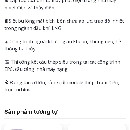
⚙️ Lắp ráp tua-bin, tổ máy phát điện trong nhà máy
nhiệt điện và thủy điện
🛢️ Siết bu lông mặt bích, bồn chứa áp lực, trao đổi nhiệt
trong ngành dầu khí, LNG
⚓ Công trình ngoài khơi – giàn khoan, khung neo, hệ
thống hạ thủy
🏗️ Thi công kết cấu thép siêu trọng tại các công trình
EPC, cầu cảng, nhà máy nặng
🚢 Đóng tàu cỡ lớn, sản xuất module thép, trạm điện,
trục turbine
Sản phẩm tương tự