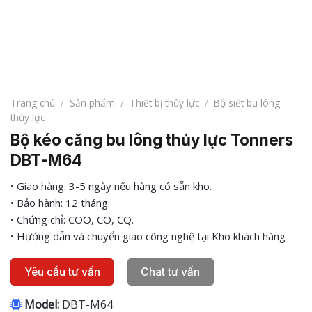
Trang chủ
/
Sản phẩm
/
Thiết bị thủy lực
/
Bộ siết bu lông
thủy lực
Bộ kéo căng bu lông thủy lực Tonners
DBT-M64
• Giao hàng: 3-5 ngày nếu hàng có sẵn kho.
• Bảo hành: 12 tháng.
• Chứng chỉ: COO, CO, CQ.
• Hướng dẫn và chuyển giao công nghệ tại Kho khách hàng
Yêu cầu tư vấn
Chat tư vấn
Model:
DBT-M64